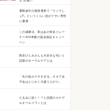
ル“が凄い
通勤途中の満員電車で『ウソでし
ょ⁉』というくらい息がクサい男性
に遭遇･･･
この減量法、実はあの有名トレー
ナーAYA考案の返金保証キャンペ
ーン
島谷ひとみさんも大好きな匂いと
話題のオーラルケアとは
「夫の息がクサすぎる」ネタで女
子会はとにかく大盛り上がり。
たるみに効く！？と話題のカナデ
ルオールイワンとは