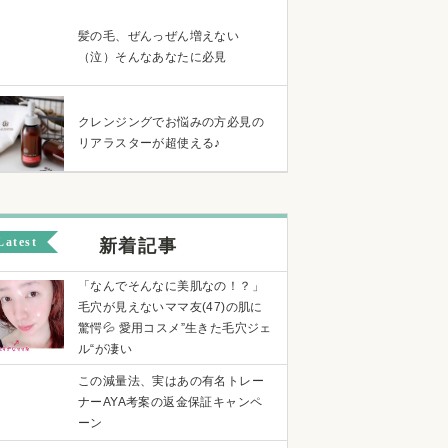
髪の毛、ぜんっぜん増えない
（泣）そんなあなたに必見
クレンジングでお悩みの方必見の
リアラスターが超使える♪
Latest
新着記事
「なんでそんなに美肌なの！？」
毛穴が見えないママ友(47)の肌に
驚愕💦 愛用コスメ”生きた毛穴ジェ
ル“が凄い
この減量法、実はあの有名トレー
ナーAYA考案の返金保証キャンペ
ーン