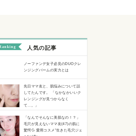
Ranking
人気の記事
ノーファンデ女子必見のDUOクレ
ンジングバームの実力とは
先日ママ友と、肌悩みについて話
してたんです。 「なかなかいいク
レンジングが見つからなく
て…。」
「なんでそんなに美肌なの！？」
毛穴が見えないママ友(47)の肌に
驚愕💦 愛用コスメ”生きた毛穴ジェ